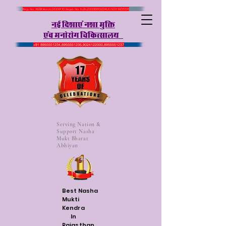
Reg. No. 92/Bhilwara/2009-10 Regd. No. RJ/RJ/00013802/DRUGS/01-19/3558
ubZ fn'kk,a u'kk eqfä
,ao euksjksx fpfdRlky;
+91 8955551234
,
8955551235
,
9024122000
,
8955551237
Serving Nation &
Support Nasha
Mukt Bharat
Abhiyan
Best Nasha
Mukti
Kendra
In
Rajasthan